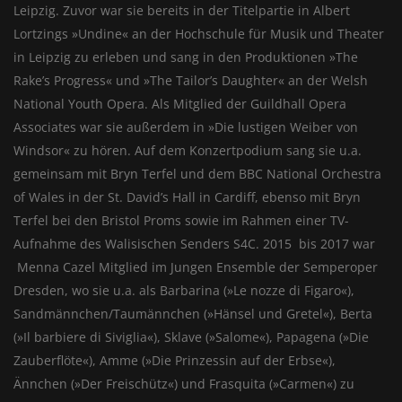
Leipzig. Zuvor war sie bereits in der Titelpartie in Albert
Lortzings »Undine« an der Hochschule für Musik und Theater
in Leipzig zu erleben und sang in den Produktionen »The
Rakeʼs Progress« und »The Tailorʼs Daughter« an der Welsh
National Youth Opera. Als Mitglied der Guildhall Opera
Associates war sie außerdem in »Die lustigen Weiber von
Windsor« zu hören. Auf dem Konzertpodium sang sie u.a.
gemeinsam mit Bryn Terfel und dem BBC National Orchestra
of Wales in der St. Davidʼs Hall in Cardiff, ebenso mit Bryn
Terfel bei den Bristol Proms sowie im Rahmen einer TV-
Aufnahme des Walisischen Senders S4C. 2015 bis 2017 war
Menna Cazel Mitglied im Jungen Ensemble der Semperoper
Dresden, wo sie u.a. als Barbarina (»Le nozze di Figaro«),
Sandmännchen/Taumännchen (»Hänsel und Gretel«), Berta
(»Il barbiere di Siviglia«), Sklave (»Salome«), Papagena (»Die
Zauberflöte«), Amme (»Die Prinzessin auf der Erbse«),
Ännchen (»Der Freischütz«) und Frasquita (»Carmen«) zu