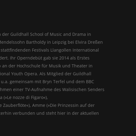
n der Guildhall School of Music and Drama in
Mendelssohn Bartholdy in Leipzig bei Elvira Dreßen
tattfindenden Festivals Llangollen International
rt. Ihr Operndebüt gab sie 2014 als Erstes
e« an der Hochschule für Musik und Theater in
onal Youth Opera. Als Mitglied der Guildhall
e u.a. gemeinsam mit Bryn Terfel und dem BBC
im Rahmen einer TV-Aufnahme des Walisischen Senders
(»Le nozze di Figaro«),
e Zauberflöte«), Amme (»Die Prinzessin auf der
terhin verbunden und steht hier in der aktuellen