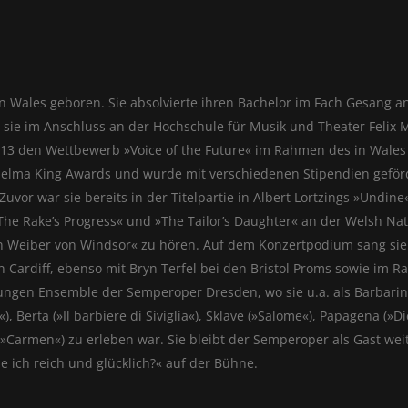
n Wales geboren. Sie absolvierte ihren Bachelor im Fach Gesang a
 sie im Anschluss an der Hochschule für Musik und Theater Felix 
013 den Wettbewerb »Voice of the Future« im Rahmen des in Wales s
helma King Awards und wurde mit verschiedenen Stipendien geförde
uvor war sie bereits in der Titelpartie in Albert Lortzings »Undin
he Rakeʼs Progress« und »The Tailorʼs Daughter« an der Welsh Nati
en Weiber von Windsor« zu hören. Auf dem Konzertpodium sang si
l in Cardiff, ebenso mit Bryn Terfel bei den Bristol Proms sowie 
ngen Ensemble der Semperoper Dresden, wo sie u.a. als Barbarina 
rta (»Il barbiere di Siviglia«), Sklave (»Salome«), Papagena (»Di
(»Carmen«) zu erleben war. Sie bleibt der Semperoper als Gast wei
e ich reich und glücklich?« auf der Bühne.