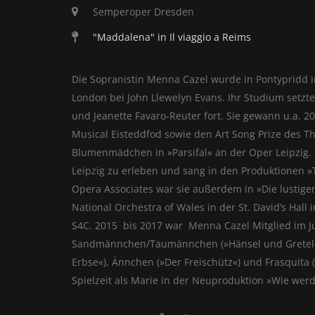
Semperoper Dresden
"Maddalena" in Il viaggio a Reims
Die Sopranistin Menna Cazel wurde in Pontypridd i
London bei John Llewelyn Evans. Ihr Studium setzte
und Jeanette Favaro-Reuter fort. Sie gewann u.a. 2
Musical Eisteddfod sowie den Art Song Prize des T
Blumenmädchen in »Parsifal« an der Oper Leipzig. Z
Leipzig zu erleben und sang in den Produktionen »T
Opera Associates war sie außerdem in »Die lustig
National Orchestra of Wales in der St. Davidʼs Hal
S4C. 2015 bis 2017 war Menna Cazel Mitglied im Ju
Sandmännchen/Taumännchen (»Hänsel und Gretel«), Be
Erbse«), Ännchen (»Der Freischütz«) und Frasquita 
Spielzeit als Marie in der Neuproduktion »Wie werd